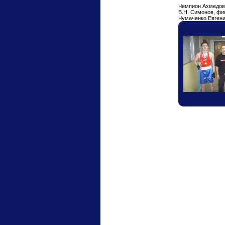
Чемпион Ахмедов 
В.Н. Симонов, фи
Чумаченко Евген