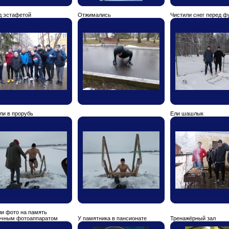
д эстафетой
Отжимались
Чистили снег перед ф
ли в прорубь
Ели шашлык
и фото на память
очным фотоаппаратом
У памятника в пансионате
Тренажёрный зал