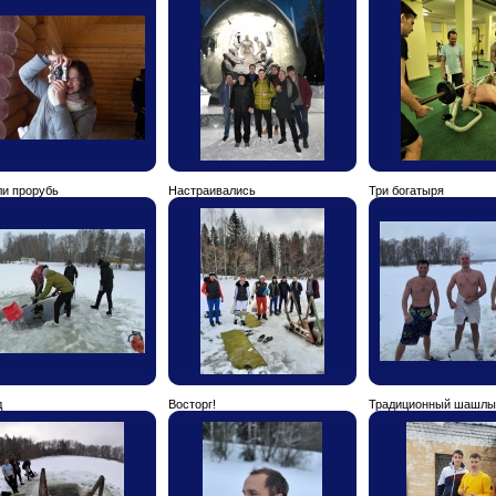
ли прорубь
Настраивались
Три богатыря
д
Восторг!
Традиционный шашлы