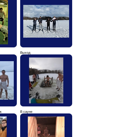
Выход
к
В сауне