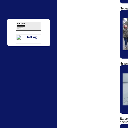
Пере
Ныря
Делал
плён