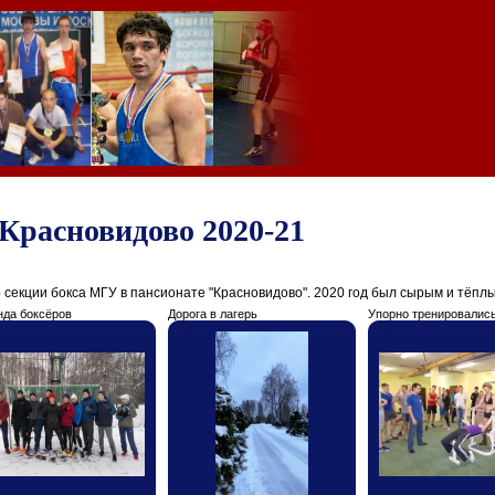
Красновидово 2020-21
секции бокса МГУ в пансионате "Красновидово". 2020 год был сырым и тёплы
нда боксёров
Дорога в лагерь
Упорно тренировалис