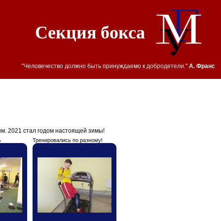
Секция бокса
"Человечество должно быть принуждаемо к добродетели."
А. Франс
м. 2021 стал годом настоящей зимы!
ь
Тренировались по разному!