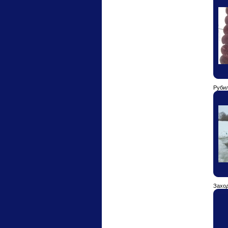
Руби
Захо