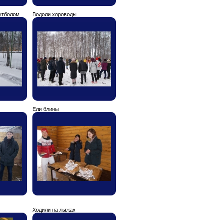
утболом
Водоли хороводы
Ели блины
Ходили на лыжах