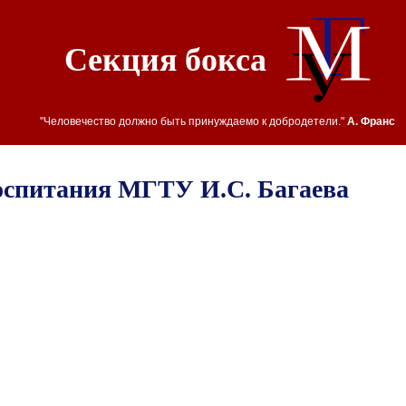
Секция бокса
"Человечество должно быть принуждаемо к добродетели."
А. Франс
оспитания МГТУ И.С. Багаева